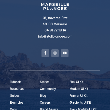
31, traverse Prat
13008 Marseille
04 91 72 18 14
info@atollplongee.com
Tutorials
Stories
Flex UI Kit
Resources
Community
Modern UI Kit
Guides
Blog
Framer UI Kit
Examples
Careers
Gradients UI Kit
Docs
Brand Assets
Black & White UI Kit