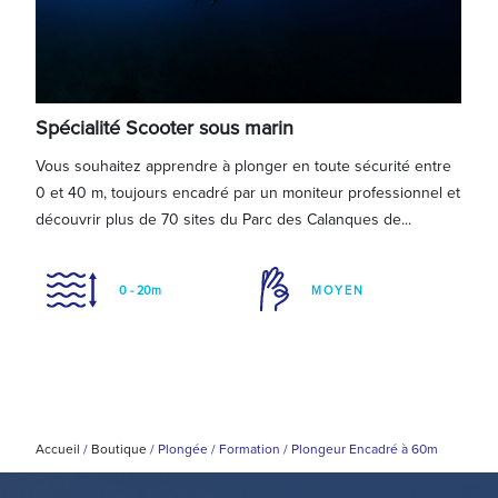
Spécialité Scooter sous marin
Gén
For
Vous souhaitez apprendre à plonger en toute sécurité entre
Tout
0 et 40 m, toujours encadré par un moniteur professionnel et
gées
tout
découvrir plus de 70 sites du Parc des Calanques de...
des 
0 - 20m
MOYEN
Accueil
/
Boutique
/
Plongée
/
Formation
/
Plongeur Encadré à 60m