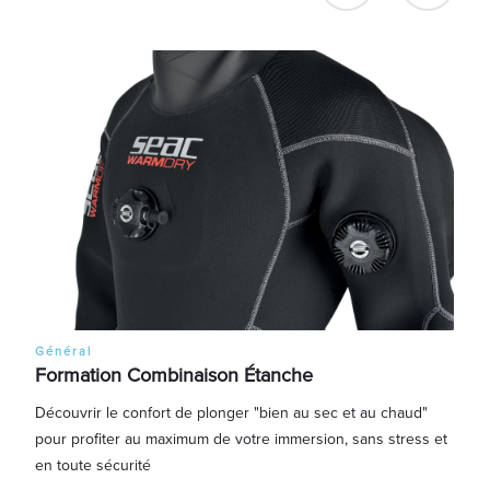
Tec
Général
Formation Combinaison Étanche
Le p
Découvrir le confort de plonger "bien au sec et au chaud"
perm
rine
pour profiter au maximum de votre immersion, sans stress et
prat
...
en toute sécurité
opti