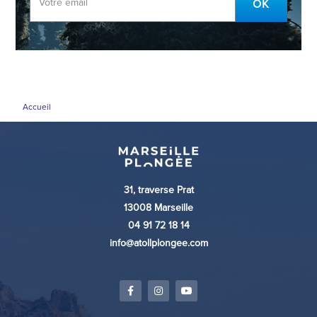
OK
Accueil
31, traverse Prat
13008 Marseille
04 91 72 18 14
info@atollplongee.com