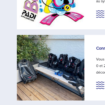
au s
Conn
Vous 
0 et 
décou