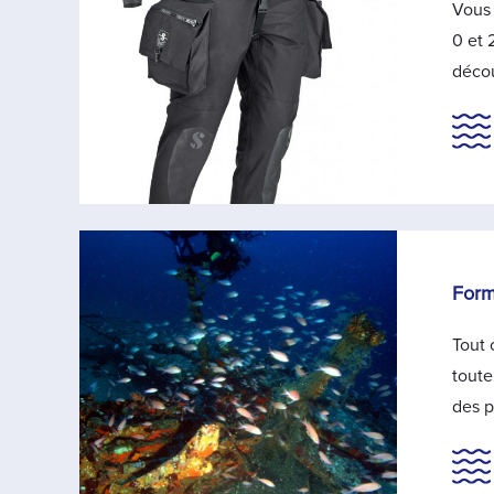
Vous 
0 et 
décou
Form
Tout 
toute
des p