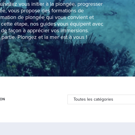
haitez vous initier à la plongée, progresser
ngée, vous propose des formations de
rmation de plongée qui vous convient et
ès cette étape, nos guides vous équipent avec
 de façon à apprécier vos immersions.
 partie. Plongez et la mer est à vous !
ION