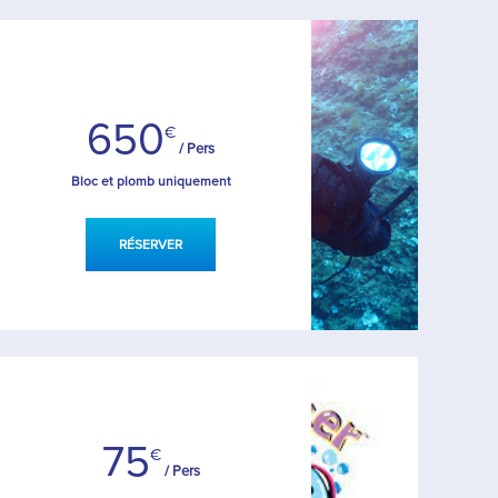
650
€
/ Pers
Bloc et plomb uniquement
RÉSERVER
75
€
/ Pers