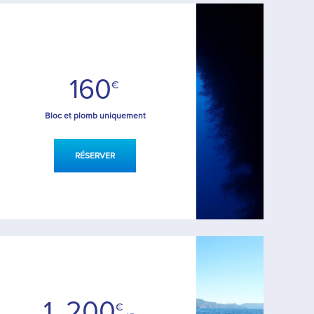
160
€
Bloc et plomb uniquement
RÉSERVER
1 .200
€