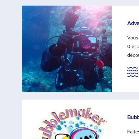
Adva
Vous 
0 et 
décou
Bubb
Faite