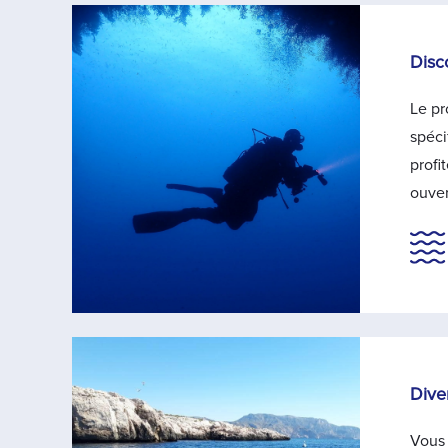
Disc
Le p
spéci
profi
ouver
Dive
Vous 