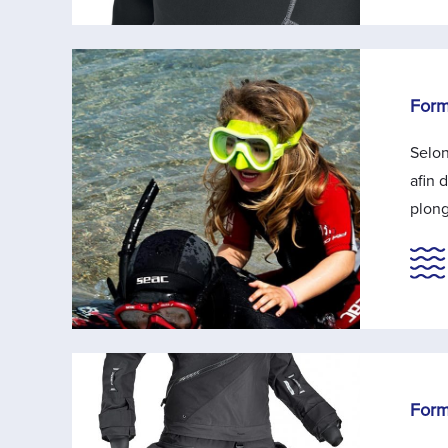
Form
Selon
afin 
plong
Form