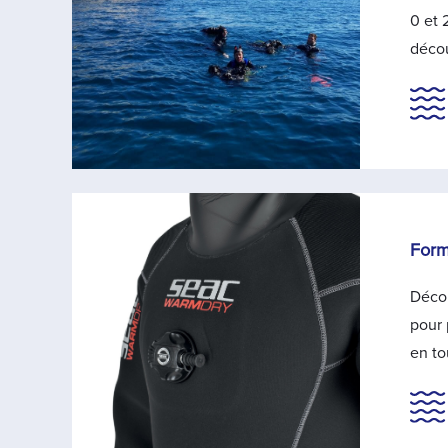
0 et 
décou
Form
Décou
pour 
en to