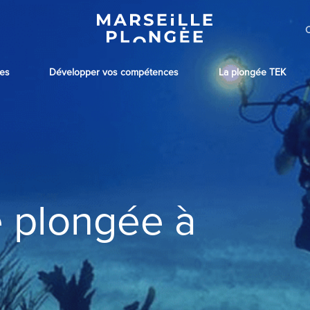
C
ues
Développer vos compétences
La plongée TEK
e plongée à