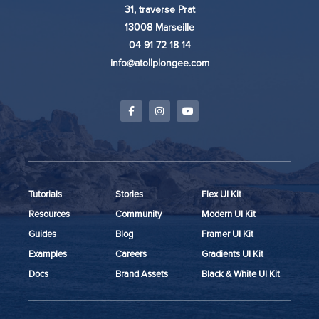
31, traverse Prat
13008 Marseille
04 91 72 18 14
info@atollplongee.com
Tutorials
Stories
Flex UI Kit
Resources
Community
Modern UI Kit
Guides
Blog
Framer UI Kit
Examples
Careers
Gradients UI Kit
Docs
Brand Assets
Black & White UI Kit